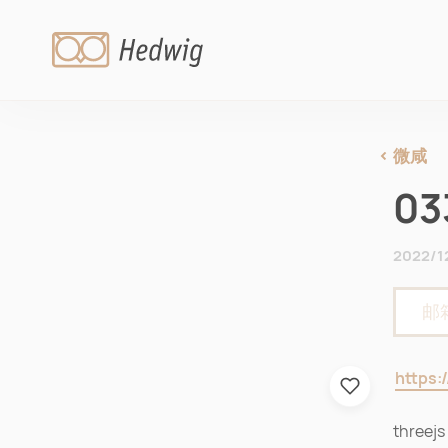
微咸
03
2022/1
https:
thre