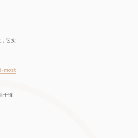
生，它实
st-most
来自于谁